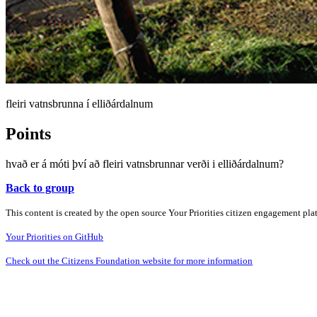
fleiri vatnsbrunna í elliðárdalnum
Points
hvað er á móti því að fleiri vatnsbrunnar verði i elliðárdalnum?
Back to group
This content is created by the open source Your Priorities citizen engagement pl
Your Priorities on GitHub
Check out the Citizens Foundation website for more information